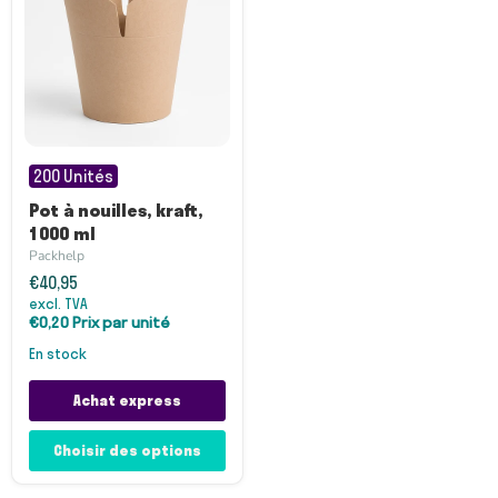
Pot
à
200 Unités
nouilles,
kraft,
Pot à nouilles, kraft,
1000
1000 ml
ml
Packhelp
€40,95
excl. TVA
€0,20 Prix par unité
en stock
Achat express
Choisir des options